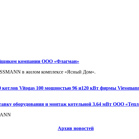
тройщиком компании ООО «Флагман»
VIESSMANN в жилом комплексе «Ясный Дом».
0 котлов Vitogas 100 мощностью 96 и120 кВт фирмы Viessman
ставку оборудования и монтаж котельной 3.64 мВт ООО «Теп
SMANN
Архив новостей