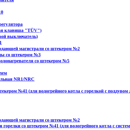
10
регулятора
ая клавиша "TÜV")
вой выключатель)
1
одающей магистрали со штекером №2
ды со штекером №3
водонагревателя со штекером №5
елем
сальная NR1/NRC
екером №41 (для водогрейного котла с горелкой с поддувом 
одающей магистрали со штекером №2
горелки со штекером №41 (для водогрейного котла с систем