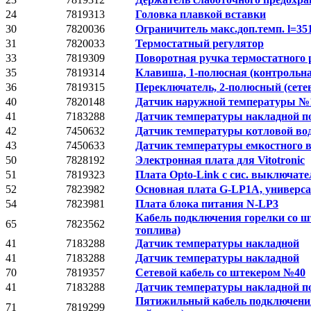
24
7819313
Головка плавкой вставки
30
7820036
Ограничитель макс.доп.темп. l=35
31
7820033
Термостатный регулятор
33
7819309
Поворотная ручка термостатного 
35
7819314
Клавиша, 1‐полюсная (контрольн
36
7819315
Переключатель, 2‐полюсный (сете
40
7820148
Датчик наружной температуры №
41
7183288
Датчик температуры накладной п
42
7450632
Датчик температуры котловой во
43
7450633
Датчик температуры емкостного 
50
7828192
Электронная плата для Vitotronic
51
7819323
Плата Opto-Link с сис. выключат
52
7823982
Основная плата G-LP1A, универ
54
7823981
Плата блока питания N-LP3
Кабель подключения горелки со шт
65
7823562
топлива)
41
7183288
Датчик температуры накладной
41
7183288
Датчик температуры накладной
70
7819357
Сетевой кабель со штекером №40
41
7183288
Датчик температуры накладной п
Пятижильный кабель подключения 
71
7819299