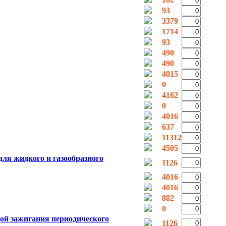
93
3379
1714
93
490
490
4015
0
4162
0
4016
637
11312
4505
для жидкого и газообразного
1126
4016
4016
882
0
ой зажигания периодического
1126