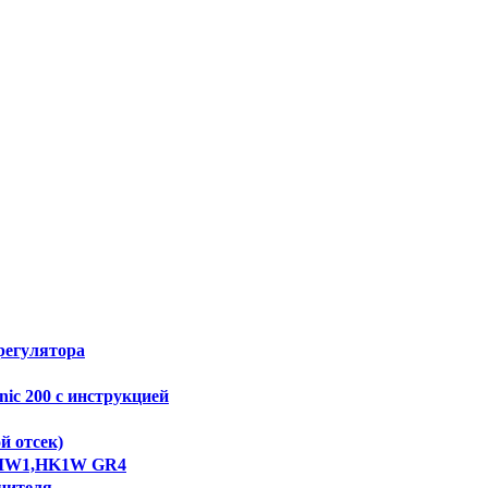
регулятора
ic 200 с инструкцией
й отсек)
,MW1,HK1W GR4
нителя