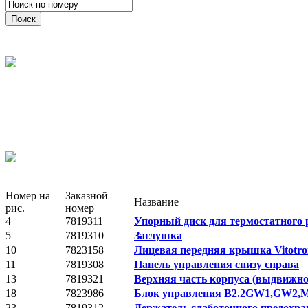
Номер на
Заказной
Название
рис.
номер
4
7819311
Упорный диск для термостатного 
5
7819310
Заглушка
10
7823158
Лицевая передняя крышка Vitotron
11
7819308
Панель управления снизу справа
13
7819321
Верхняя часть корпуса (выдвижно
18
7823986
Блок управления B2.2GW1,GW2
23
7819312
Держатель слаботочного предохра