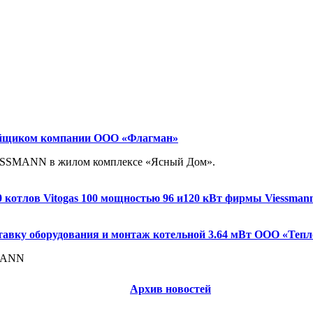
тройщиком компании ООО «Флагман»
VIESSMANN в жилом комплексе «Ясный Дом».
0 котлов Vitogas 100 мощностью 96 и120 кВт фирмы Viessman
ставку оборудования и монтаж котельной 3.64 мВт ООО «Теп
SMANN
Архив новостей