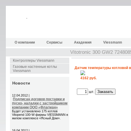
О компании
Сервисы
Академия
Viessmann
Vitotronic 300 GW2 724808
Контроллеры Viessmann
Газовые настенные котлы
Датчик температуры котловой 
Viessmann
4162 руб.
Новости
шт.
12.04.2012 |
Подписан договор поставки и
пуско- наладки с застройщиком
компании ООО «Флагман»
Будет установлено 175 котлов
Vitopend 100-W фирмы VIESSMANN в
жилом комплексе «Ясный Дом».
16.04.2012 |